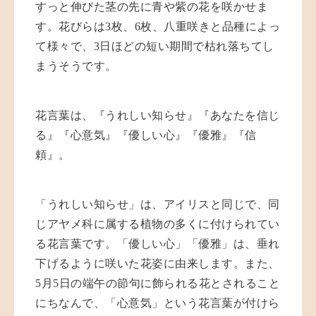
すっと伸びた茎の先に青や紫の花を咲かせま
す。花びらは
3
枚、
6
枚、八重咲きと品種によっ
て様々で、
3
日ほどの短い期間で枯れ落ちてし
まうそうです。
花言葉は、『うれしい知らせ』『あなたを信じ
る』『心意気』『優しい心』『優雅』『信
頼』。
「うれしい知らせ」は、アイリスと同じで、同
じアヤメ科に属する植物の多くに付けられてい
る花言葉です。「優しい心」「優雅」は、垂れ
下げるように咲いた花姿に由来します。また、
5
月
5
日の端午の節句に飾られる花とされること
にちなんで、「心意気」という花言葉が付けら