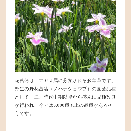
花菖蒲は、アヤメ属に分類される多年草です。
野生の野花菖蒲（ノハナショウブ）の園芸品種
として、江戸時代中期以降から盛んに品種改良
が行われ、今では
5,000
種以上の品種があるそ
うです。