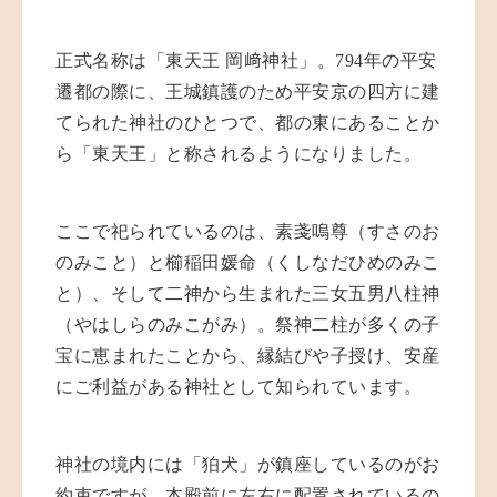
正式名称は「東天王 岡﨑神社」。
794
年の平安
遷都の際に、王城鎮護のため平安京の四方に建
てられた神社のひとつで、都の東にあることか
ら「東天王」と称されるようになりました。
ここで祀られているのは、素戔嗚尊（すさのお
のみこと）と櫛稲田媛命（くしなだひめのみこ
と）、そして二神から生まれた三女五男八柱神
（やはしらのみこがみ）。祭神二柱が多くの子
宝に恵まれたことから、縁結びや子授け、安産
にご利益がある神社として知られています。
神社の境内には「狛犬」が鎮座しているのがお
約束ですが、本殿前に左右に配置されているの